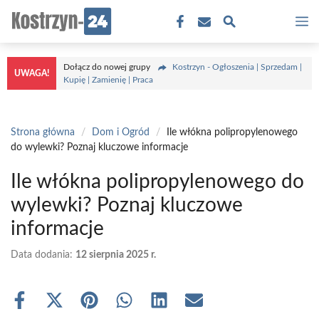
Przejdź
M
do
treści
Dołącz do nowej grupy
Kostrzyn - Ogłoszenia | Sprzedam |
UWAGA!
Kupię | Zamienię | Praca
Strona główna
/
Dom i Ogród
/
Ile włókna polipropylenowego
do wylewki? Poznaj kluczowe informacje
Ile włókna polipropylenowego do
wylewki? Poznaj kluczowe
informacje
Data dodania:
12 sierpnia 2025 r.
Share
Share
Share
Share
Share
Share
on
on
on
on
on
on