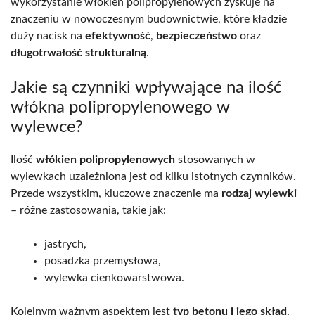
wykorzystanie włókien polipropylenowych zyskuje na
znaczeniu w nowoczesnym budownictwie, które kładzie
duży nacisk na
efektywność
,
bezpieczeństwo
oraz
długotrwałość strukturalną
.
Jakie są czynniki wpływające na ilość
włókna polipropylenowego w
wylewce?
Ilość
włókien polipropylenowych
stosowanych w
wylewkach uzależniona jest od kilku istotnych czynników.
Przede wszystkim, kluczowe znaczenie ma
rodzaj wylewki
– różne zastosowania, takie jak:
jastrych,
posadzka przemysłowa,
wylewka cienkowarstwowa.
Kolejnym ważnym aspektem jest
typ betonu i jego skład
,