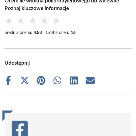
Oceń: Ile włókna polipropylenowego do wylewki?
Poznaj kluczowe informacje
★
★
★
★
★
Średnia ocena:
4.83
Liczba ocen:
16
Udostępnij
Share
Share
Share
Share
Share
Share
on
on
on
on
on
on
Facebook
X
Pinterest
WhatsApp
LinkedIn
Email
(Twitter)