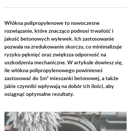
Facebook
X
Pinterest
WhatsApp
LinkedIn
Email
(Twitter)
Włókna polipropylenowe to nowoczesne
rozwiązanie, które znacząco podnosi trwałość i
jakość betonowych wylewek. Ich zastosowanie
pozwala na zredukowanie skurczu, co minimalizuje
ryzyko pęknięć oraz zwiększa odporność na
uszkodzenia mechaniczne. W artykule dowiesz się,
ile włókna polipropylenowego powinieneś
zastosować do 1m³ mieszanki betonowej, a także
jakie czynniki wpływają na dobór ich ilości, aby
osiągnąć optymalne rezultaty.