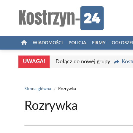
Przejdź
do
treści
WIADOMOŚCI
POLICJA
FIRMY
OGŁOSZE
UWAGA!
Dołącz do nowej grupy
Kost
Strona główna
/
Rozrywka
Rozrywka