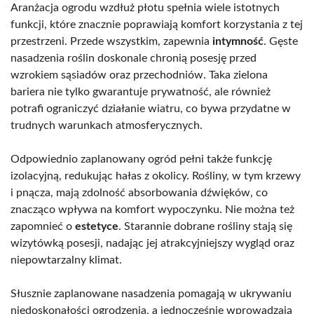
Aranżacja ogrodu wzdłuż płotu spełnia wiele istotnych
funkcji, które znacznie poprawiają komfort korzystania z tej
przestrzeni. Przede wszystkim, zapewnia
intymność
. Gęste
nasadzenia roślin doskonale chronią posesję przed
wzrokiem sąsiadów oraz przechodniów. Taka zielona
bariera nie tylko gwarantuje prywatność, ale również
potrafi ograniczyć działanie wiatru, co bywa przydatne w
trudnych warunkach atmosferycznych.
Odpowiednio zaplanowany ogród pełni także funkcję
izolacyjną, redukując hałas z okolicy. Rośliny, w tym krzewy
i pnącza, mają zdolność absorbowania dźwięków, co
znacząco wpływa na komfort wypoczynku. Nie można też
zapomnieć o
estetyce
. Starannie dobrane rośliny stają się
wizytówką posesji, nadając jej atrakcyjniejszy wygląd oraz
niepowtarzalny klimat.
Słusznie zaplanowane nasadzenia pomagają w ukrywaniu
niedoskonałości ogrodzenia, a jednocześnie wprowadzają