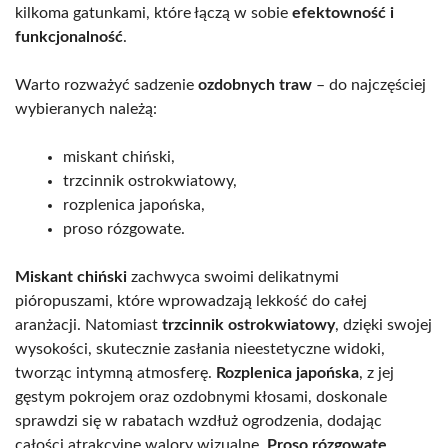
kilkoma gatunkami, które łączą w sobie
efektowność i
funkcjonalność
.
Warto rozważyć sadzenie
ozdobnych traw
– do najczęściej
wybieranych należą:
miskant chiński,
trzcinnik ostrokwiatowy,
rozplenica japońska,
proso rózgowate.
Miskant chiński
zachwyca swoimi delikatnymi
pióropuszami, które wprowadzają lekkość do całej
aranżacji. Natomiast
trzcinnik ostrokwiatowy
, dzięki swojej
wysokości, skutecznie zasłania nieestetyczne widoki,
tworząc intymną atmosferę.
Rozplenica japońska
, z jej
gęstym pokrojem oraz ozdobnymi kłosami, doskonale
sprawdzi się w rabatach wzdłuż ogrodzenia, dodając
całości atrakcyjne walory wizualne.
Proso rózgowate