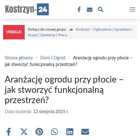
Przejdź
M
do
treści
Dołącz do nowej grupy
Kostrzyn - Ogłoszenia | Sprzedam |
UWAGA!
Kupię | Zamienię | Praca
Strona główna
/
Dom i Ogród
/
Aranżację ogrodu przy płocie –
jak stworzyć funkcjonalną przestrzeń?
Aranżację ogrodu przy płocie –
jak stworzyć funkcjonalną
przestrzeń?
Data dodania:
12 sierpnia 2025 r.
Share
Share
Share
Share
Share
Share
on
on
on
on
on
on