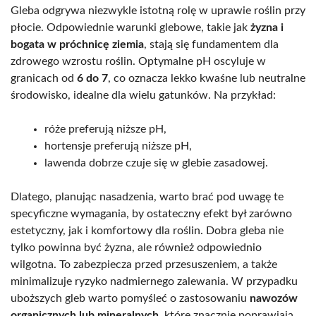
Gleba odgrywa niezwykle istotną rolę w uprawie roślin przy
płocie. Odpowiednie warunki glebowe, takie jak
żyzna i
bogata w próchnicę ziemia
, stają się fundamentem dla
zdrowego wzrostu roślin. Optymalne pH oscyluje w
granicach od
6 do 7
, co oznacza lekko kwaśne lub neutralne
środowisko, idealne dla wielu gatunków. Na przykład:
róże preferują niższe pH,
hortensje preferują niższe pH,
lawenda dobrze czuje się w glebie zasadowej.
Dlatego, planując nasadzenia, warto brać pod uwagę te
specyficzne wymagania, by ostateczny efekt był zarówno
estetyczny, jak i komfortowy dla roślin. Dobra gleba nie
tylko powinna być żyzna, ale również odpowiednio
wilgotna. To zabezpiecza przed przesuszeniem, a także
minimalizuje ryzyko nadmiernego zalewania. W przypadku
uboższych gleb warto pomyśleć o zastosowaniu
nawozów
organicznych lub mineralnych
, które znacznie poprawiają