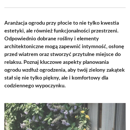
Facebook
X
Pinterest
WhatsApp
LinkedIn
Email
(Twitter)
Aranżacja ogrodu przy płocie to nie tylko kwestia
estetyki, ale również funkcjonalności przestrzeni.
Odpowiednio dobrane rośliny i elementy
architektoniczne mogą zapewnić intymność, osłonę
przed wiatrem oraz stworzyć przytulne miejsce do
relaksu. Poznaj kluczowe aspekty planowania
ogrodu wzdłuż ogrodzenia, aby twój zielony zakątek
stał się nie tylko piękny, ale i komfortowy dla
codziennego wypoczynku.