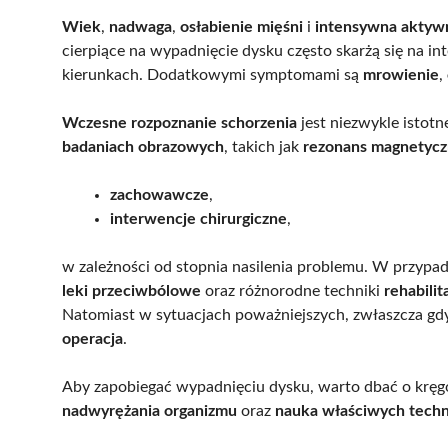
Wiek
,
nadwaga
,
osłabienie mięśni
i
intensywna aktywn
cierpiące na wypadnięcie dysku często skarżą się na i
kierunkach. Dodatkowymi symptomami są
mrowienie
,
Wczesne rozpoznanie schorzenia
jest niezwykle istotn
badaniach obrazowych
, takich jak
rezonans magnetycz
zachowawcze
,
interwencje chirurgiczne
,
w zależności od stopnia nasilenia problemu. W przypa
leki przeciwbólowe
oraz różnorodne techniki
rehabilit
Natomiast w sytuacjach poważniejszych, zwłaszcza g
operacja
.
Aby zapobiegać wypadnięciu dysku, warto dbać o kręg
nadwyrężania organizmu
oraz
nauka właściwych techn