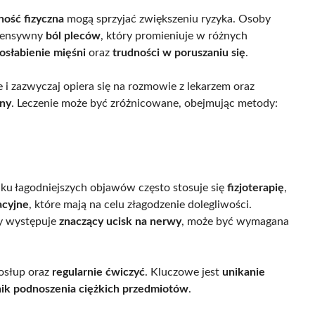
ość fizyczna
mogą sprzyjać zwiększeniu ryzyka. Osoby
ntensywny
ból pleców
, który promieniuje w różnych
osłabienie mięśni
oraz
trudności w poruszaniu się
.
e i zazwyczaj opiera się na rozmowie z lekarzem oraz
ny
. Leczenie może być zróżnicowane, obejmując metody:
dku łagodniejszych objawów często stosuje się
fizjoterapię
,
acyjne
, które mają na celu złagodzenie dolegliwości.
dy występuje
znaczący ucisk na nerwy
, może być wymagana
osłup oraz
regularnie ćwiczyć
. Kluczowe jest
unikanie
ik podnoszenia ciężkich przedmiotów
.