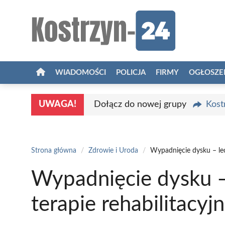
Przejdź
do
treści
WIADOMOŚCI
POLICJA
FIRMY
OGŁOSZE
UWAGA!
Dołącz do nowej grupy
Kost
Strona główna
/
Zdrowie i Uroda
/
Wypadnięcie dysku – lecz
Wypadnięcie dysku – 
terapie rehabilitacyj