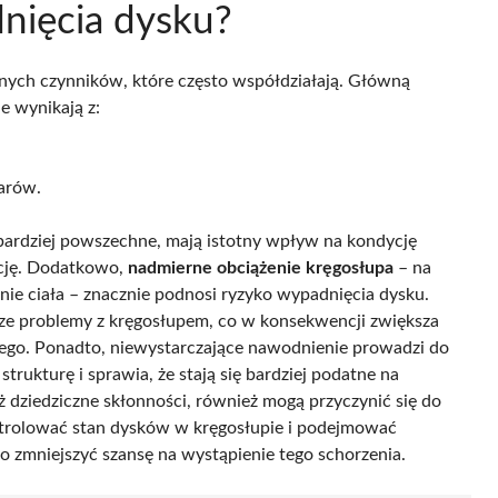
nięcia dysku?
ych czynników, które często współdziałają. Główną
e wynikają z:
żarów.
 bardziej powszechne, mają istotny wpływ na kondycję
ację. Dodatkowo,
nadmierne obciążenie kręgosłupa
– na
nie ciała – znacznie podnosi ryzyko wypadnięcia dysku.
ze problemy z kręgosłupem, co w konsekwencji zwiększa
ego. Ponadto, niewystarczające nawodnienie prowadzi do
trukturę i sprawia, że stają się bardziej podatne na
ż dziedziczne skłonności, również mogą przyczynić się do
kontrolować stan dysków w kręgosłupie i podejmować
 zmniejszyć szansę na wystąpienie tego schorzenia.