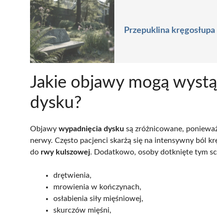
Przepuklina kręgosłupa 
Jakie objawy mogą wystą
dysku?
Objawy
wypadnięcia dysku
są zróżnicowane, ponieważ z
nerwy. Często pacjenci skarżą się na intensywny ból k
do
rwy kulszowej
. Dodatkowo, osoby dotknięte tym s
drętwienia,
mrowienia w kończynach,
osłabienia siły mięśniowej,
skurczów mięśni,