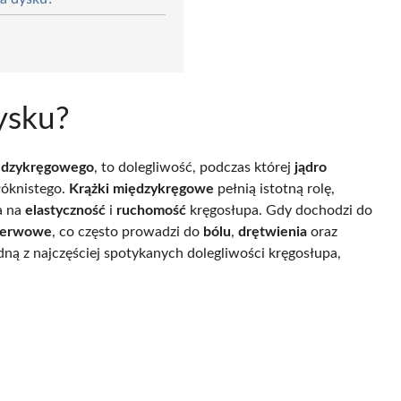
ysku?
iędzykręgowego
, to dolegliwość, podczas której
jądro
łóknistego.
Krążki międzykręgowe
pełnią istotną rolę,
a na
elastyczność
i
ruchomość
kręgosłupa. Gdy dochodzi do
nerwowe
, co często prowadzi do
bólu
,
drętwienia
oraz
dną z najczęściej spotykanych dolegliwości kręgosłupa,