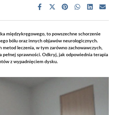
Share
Share
Share
Share
Share
Share
on
on
on
on
on
on
Facebook
X
Pinterest
WhatsApp
LinkedIn
Email
(Twitter)
ążka międzykręgowego, to powszechne schorzenie
ego bólu oraz innych objawów neurologicznych.
h metod leczenia, w tym zarówno zachowawczych,
ia pełnej sprawności. Odkryj, jak odpowiednia terapia
jentów z wypadnięciem dysku.