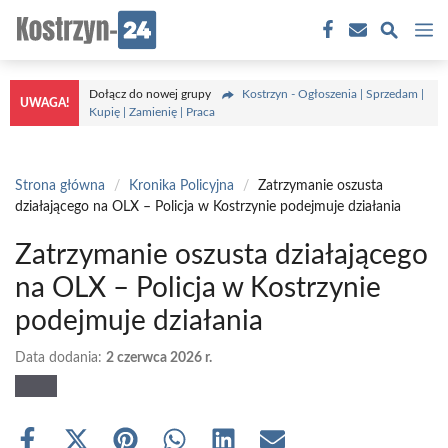
Przejdź
M
do
treści
Dołącz do nowej grupy
Kostrzyn - Ogłoszenia | Sprzedam |
UWAGA!
Kupię | Zamienię | Praca
Strona główna
/
Kronika Policyjna
/
Zatrzymanie oszusta
działającego na OLX – Policja w Kostrzynie podejmuje działania
Zatrzymanie oszusta działającego
na OLX – Policja w Kostrzynie
podejmuje działania
Data dodania:
2 czerwca 2026 r.
Share
Share
Share
Share
Share
Share