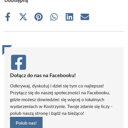
Udostępnij
Share
Share
Share
Share
Share
Share
on
on
on
on
on
on
Facebook
X
Pinterest
WhatsApp
LinkedIn
Email
(Twitter)
Dołącz do nas na Facebooku!
Odkrywaj, dyskutuj i dziel się tym co najlepsze!
Przyłącz się do naszej społeczności na Facebooku,
gdzie możesz dowiedzieć się więcej o lokalnych
wydarzeniach w Kostrzynie. Twoje zdanie się liczy -
polub naszą stronę i bądź na bieżąco!
Polub nas!