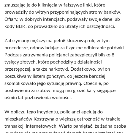
zmuszając je do kliknięcia w fałszywe linki, które
prowadziły do witryn przypominających strony banków.
Ofiary, w dobrych intencjach, podawały swoje dane lub
kody BLIK, co prowadziło do utraty ich oszczędności.
Zatrzymany mężczyzna pełnił kluczową rolę w tym
procederze, odpowiadając za fizyczne odbieranie gotówki.
Podczas zatrzymania policjanci zabezpieczyli blisko 8
tysięcy złotych, które pochodziły z działalności
przestępczej, a także narkotyki. Dodatkowo, był on
poszukiwany listem gończym, co jeszcze bardziej
skomplikowało jego sytuację prawną. Obecnie, po
postawieniu zarzutów, mogą mu grozić kary sięgające
ośmiu lat pozbawienia wolności.
W obliczu tego incydentu, policjanci apelują do
mieszkańców Kostrzyna o większą ostrożność w trakcie
transakcji internetowych. Warto pamiętać, że żadna osoba