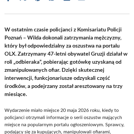
on
on
on
on
on
on
Facebook
X
Pinterest
WhatsApp
LinkedIn
Email
(Twitter)
W ostatnim czasie policjanci z Komisariatu Policji
Poznań – Wilda dokonali zatrzymania mężczyzny,
który był odpowiedzialny za oszustwa na portalu
OLX. Zatrzymany 47-letni obywatel Gruzji działał w
roli „odbieraka”, pobierając gotówkę uzyskaną od
zmanipulowanych ofiar. Dzięki skutecznej
interwencji, funkcjonariusze odzyskali część
środków, a podejrzany został aresztowany na trzy
miesiące.
Wydarzenie miało miejsce 20 maja 2026 roku, kiedy to
policjanci otrzymali informacje o serii oszustw mających
miejsce na popularnym portalu ogłoszeniowym. Sprawcy,
podający się za kupujących, manipulowali ofiarami,