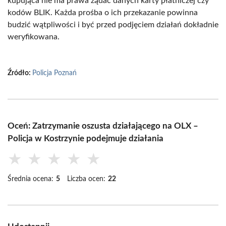
kupująca nie ma prawa żądać danych karty płatniczej czy
kodów BLIK. Każda prośba o ich przekazanie powinna
budzić wątpliwości i być przed podjęciem działań dokładnie
weryfikowana.
Źródło:
Policja Poznań
Oceń: Zatrzymanie oszusta działającego na OLX –
Policja w Kostrzynie podejmuje działania
★
★
★
★
★
Średnia ocena:
5
Liczba ocen:
22