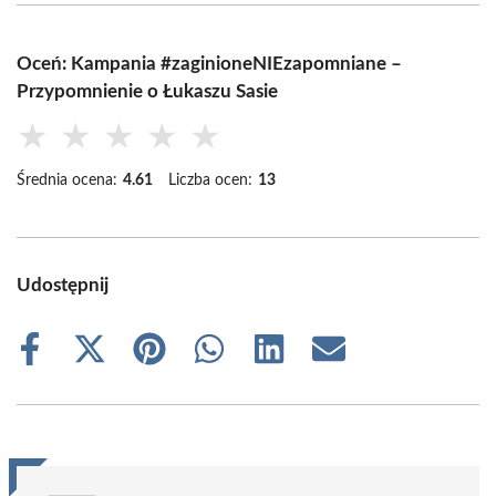
Oceń: Kampania #zaginioneNIEzapomniane –
Przypomnienie o Łukaszu Sasie
★
★
★
★
★
Średnia ocena:
4.61
Liczba ocen:
13
Udostępnij
Share
Share
Share
Share
Share
Share
on
on
on
on
on
on
Facebook
X
Pinterest
WhatsApp
LinkedIn
Email
(Twitter)