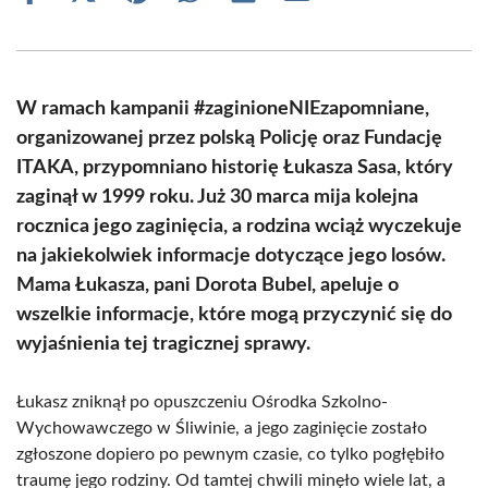
on
on
on
on
on
on
Facebook
X
Pinterest
WhatsApp
LinkedIn
Email
(Twitter)
W ramach kampanii #zaginioneNIEzapomniane,
organizowanej przez polską Policję oraz Fundację
ITAKA, przypomniano historię Łukasza Sasa, który
zaginął w 1999 roku. Już 30 marca mija kolejna
rocznica jego zaginięcia, a rodzina wciąż wyczekuje
na jakiekolwiek informacje dotyczące jego losów.
Mama Łukasza, pani Dorota Bubel, apeluje o
wszelkie informacje, które mogą przyczynić się do
wyjaśnienia tej tragicznej sprawy.
Łukasz zniknął po opuszczeniu Ośrodka Szkolno-
Wychowawczego w Śliwinie, a jego zaginięcie zostało
zgłoszone dopiero po pewnym czasie, co tylko pogłębiło
traumę jego rodziny. Od tamtej chwili minęło wiele lat, a