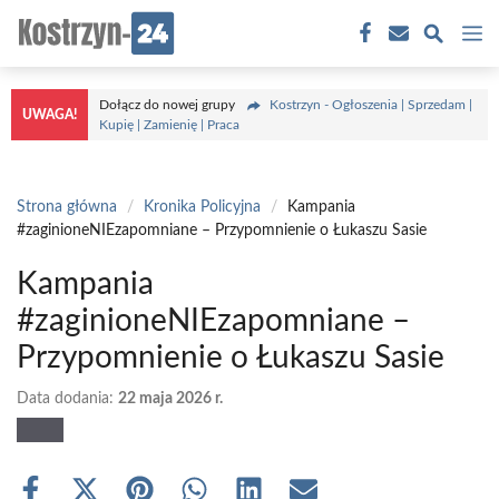
Przejdź
M
do
treści
Dołącz do nowej grupy
Kostrzyn - Ogłoszenia | Sprzedam |
UWAGA!
Kupię | Zamienię | Praca
Strona główna
/
Kronika Policyjna
/
Kampania
#zaginioneNIEzapomniane – Przypomnienie o Łukaszu Sasie
Kampania
#zaginioneNIEzapomniane –
Przypomnienie o Łukaszu Sasie
Data dodania:
22 maja 2026 r.
Share
Share
Share
Share
Share
Share