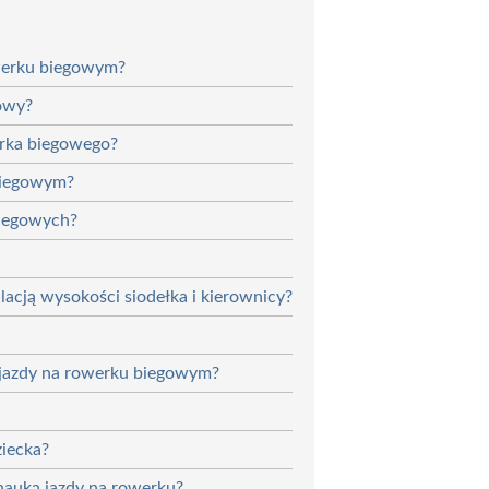
owerku biegowym?
gowy?
erka biegowego?
biegowym?
biegowych?
lacją wysokości siodełka i kierownicy?
 jazdy na rowerku biegowym?
iecka?
 nauką jazdy na rowerku?