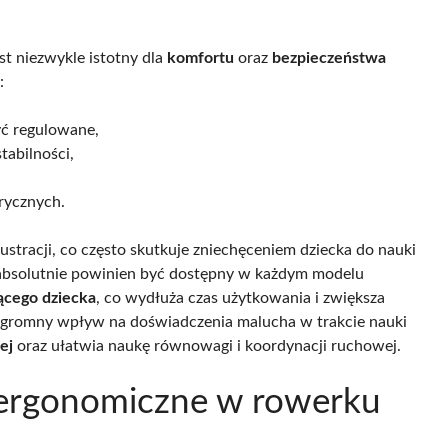
t niezwykle istotny dla
komfortu
oraz
bezpieczeństwa
:
yć regulowane,
tabilności,
rycznych.
stracji, co często skutkuje zniechęceniem dziecka do nauki
 absolutnie powinien być dostępny w każdym modelu
ącego dziecka
, co wydłuża czas użytkowania i zwiększa
ogromny wpływ na doświadczenia malucha w trakcie nauki
ej
oraz ułatwia naukę równowagi i koordynacji ruchowej.
 ergonomiczne w rowerku