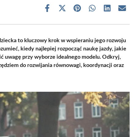
Share
Share
Share
Share
Share
Share
on
on
on
on
on
on
Facebook
X
Pinterest
WhatsApp
LinkedIn
Email
(Twitter)
iecka to kluczowy krok w wspieraniu jego rozwoju
umieć, kiedy najlepiej rozpocząć naukę jazdy, jakie
cić uwagę przy wyborze idealnego modelu. Odkryj,
ędziem do rozwijania równowagi, koordynacji oraz