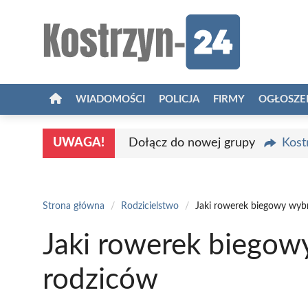
Przejdź
do
treści
WIADOMOŚCI
POLICJA
FIRMY
OGŁOSZE
UWAGA!
Dołącz do nowej grupy
Kost
Strona główna
/
Rodzicielstwo
/
Jaki rowerek biegowy wybr
Jaki rowerek biegow
rodziców