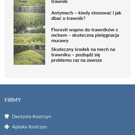
trawnik
Antymech – kiedy stosować i jak
dbać o trawnik?
Florovit wapno do trawników z
mchem – skuteczna pielęgnacja
murawy
Skuteczny środek na mech na
trawniku – pozbądź się
problemu raz na zawsze
FIRMY
Dentysta Kostrzyn
Apteka Kostrzyn