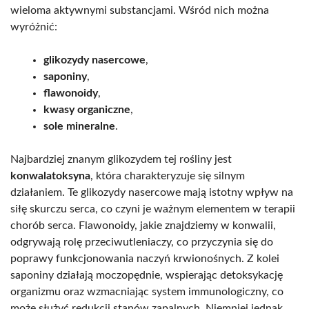
wieloma aktywnymi substancjami. Wśród nich można
wyróżnić:
glikozydy nasercowe
,
saponiny
,
flawonoidy
,
kwasy organiczne
,
sole mineralne
.
Najbardziej znanym glikozydem tej rośliny jest
konwalatoksyna
, która charakteryzuje się silnym
działaniem. Te glikozydy nasercowe mają istotny wpływ na
siłę skurczu serca, co czyni je ważnym elementem w terapii
chorób serca. Flawonoidy, jakie znajdziemy w konwalii,
odgrywają rolę przeciwutleniaczy, co przyczynia się do
poprawy funkcjonowania naczyń krwionośnych. Z kolei
saponiny działają moczopędnie, wspierając detoksykację
organizmu oraz wzmacniając system immunologiczny, co
może służyć redukcji stanów zapalnych. Niemniej jednak,