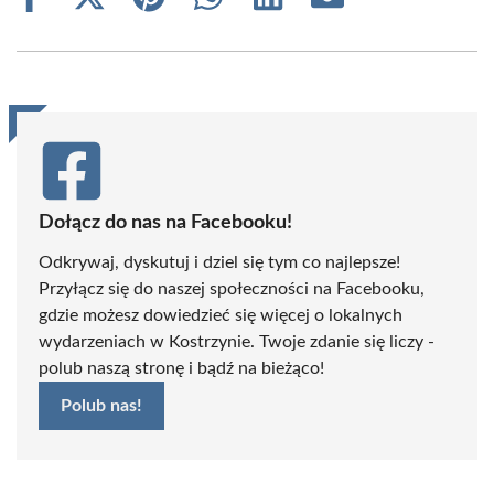
Share
Share
Share
Share
Share
Share
on
on
on
on
on
on
Facebook
X
Pinterest
WhatsApp
LinkedIn
Email
(Twitter)
Dołącz do nas na Facebooku!
Odkrywaj, dyskutuj i dziel się tym co najlepsze!
Przyłącz się do naszej społeczności na Facebooku,
gdzie możesz dowiedzieć się więcej o lokalnych
wydarzeniach w Kostrzynie. Twoje zdanie się liczy -
polub naszą stronę i bądź na bieżąco!
Polub nas!