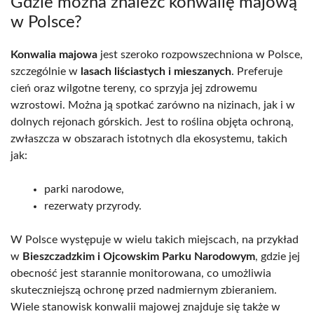
Gdzie można znaleźć konwalię majową
w Polsce?
Konwalia majowa
jest szeroko rozpowszechniona w Polsce,
szczególnie w
lasach liściastych i mieszanych
. Preferuje
cień oraz wilgotne tereny, co sprzyja jej zdrowemu
wzrostowi. Można ją spotkać zarówno na nizinach, jak i w
dolnych rejonach górskich. Jest to roślina objęta ochroną,
zwłaszcza w obszarach istotnych dla ekosystemu, takich
jak:
parki narodowe,
rezerwaty przyrody.
W Polsce występuje w wielu takich miejscach, na przykład
w
Bieszczadzkim i Ojcowskim Parku Narodowym
, gdzie jej
obecność jest starannie monitorowana, co umożliwia
skuteczniejszą ochronę przed nadmiernym zbieraniem.
Wiele stanowisk konwalii majowej znajduje się także w