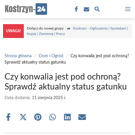
Przejdź
M
do
treści
Dołącz do nowej grupy
Kostrzyn - Ogłoszenia | Sprzedam |
UWAGA!
Kupię | Zamienię | Praca
Strona główna
/
Dom i Ogród
/
Czy konwalia jest pod ochroną?
Sprawdź aktualny status gatunku
Czy konwalia jest pod ochroną?
Sprawdź aktualny status gatunku
Data dodania:
11 sierpnia 2025 r.
Share
Share
Share
Share
Share
Share
on
on
on
on
on
on
Facebook
X
Pinterest
WhatsApp
LinkedIn
Email
(Twitter)