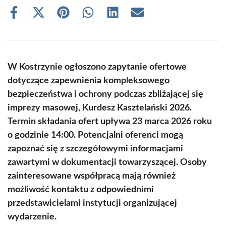
Share
Share
Share
Share
Share
Share
on
on
on
on
on
on
Facebook
X
Pinterest
WhatsApp
LinkedIn
Email
(Twitter)
W Kostrzynie ogłoszono zapytanie ofertowe
dotyczące zapewnienia kompleksowego
bezpieczeństwa i ochrony podczas zbliżającej się
imprezy masowej, Kurdesz Kasztelański 2026.
Termin składania ofert upływa 23 marca 2026 roku
o godzinie 14:00. Potencjalni oferenci mogą
zapoznać się z szczegółowymi informacjami
zawartymi w dokumentacji towarzyszącej. Osoby
zainteresowane współpracą mają również
możliwość kontaktu z odpowiednimi
przedstawicielami instytucji organizującej
wydarzenie.