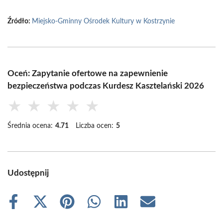
Źródło:
Miejsko-Gminny Ośrodek Kultury w Kostrzynie
Oceń: Zapytanie ofertowe na zapewnienie
bezpieczeństwa podczas Kurdesz Kasztelański 2026
★
★
★
★
★
Średnia ocena:
4.71
Liczba ocen:
5
Udostępnij
Share
Share
Share
Share
Share
Share
on
on
on
on
on
on
Facebook
X
Pinterest
WhatsApp
LinkedIn
Email