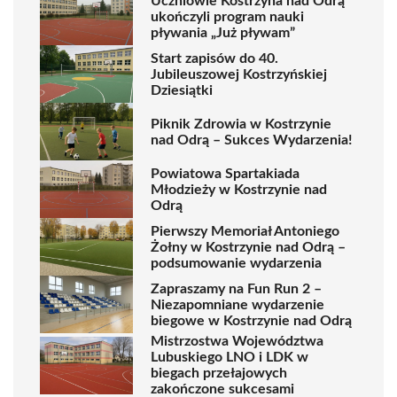
Uczniowie Kostrzyna nad Odrą
ukończyli program nauki
pływania „Już pływam”
Start zapisów do 40.
Jubileuszowej Kostrzyńskiej
Dziesiątki
Piknik Zdrowia w Kostrzynie
nad Odrą – Sukces Wydarzenia!
Powiatowa Spartakiada
Młodzieży w Kostrzynie nad
Odrą
Pierwszy Memoriał Antoniego
Żołny w Kostrzynie nad Odrą –
podsumowanie wydarzenia
Zapraszamy na Fun Run 2 –
Niezapomniane wydarzenie
biegowe w Kostrzynie nad Odrą
Mistrzostwa Województwa
Lubuskiego LNO i LDK w
biegach przełajowych
zakończone sukcesami