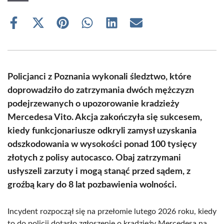
Share
Share
Share
Share
Share
Share
on
on
on
on
on
on
Facebook
X
Pinterest
WhatsApp
LinkedIn
Email
(Twitter)
Policjanci z Poznania wykonali śledztwo, które
doprowadziło do zatrzymania dwóch mężczyzn
podejrzewanych o upozorowanie kradzieży
Mercedesa Vito. Akcja zakończyła się sukcesem,
kiedy funkcjonariusze odkryli zamysł uzyskania
odszkodowania w wysokości ponad 100 tysięcy
złotych z polisy autocasco. Obaj zatrzymani
usłyszeli zarzuty i mogą stanąć przed sądem, z
groźbą kary do 8 lat pozbawienia wolności.
Incydent rozpoczął się na przełomie lutego 2026 roku, kiedy
to do policji dotarło zgłoszenie o kradzieży Mercedesa na