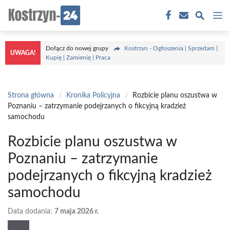
Przejdź
M
do
treści
Dołącz do nowej grupy
Kostrzyn - Ogłoszenia | Sprzedam |
UWAGA!
Kupię | Zamienię | Praca
Strona główna
/
Kronika Policyjna
/
Rozbicie planu oszustwa w
Poznaniu – zatrzymanie podejrzanych o fikcyjną kradzież
samochodu
Rozbicie planu oszustwa w
Poznaniu – zatrzymanie
podejrzanych o fikcyjną kradzież
samochodu
Data dodania:
7 maja 2026 r.