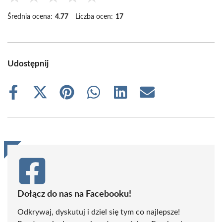
Średnia ocena:
4.77
Liczba ocen:
17
Udostępnij
Share
Share
Share
Share
Share
Share
on
on
on
on
on
on
Facebook
X
Pinterest
WhatsApp
LinkedIn
Email
(Twitter)
Dołącz do nas na Facebooku!
Odkrywaj, dyskutuj i dziel się tym co najlepsze!