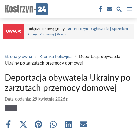
Przejdź
M
do
treści
Dołącz do nowej grupy
Kostrzyn - Ogłoszenia | Sprzedam |
UWAGA!
Kupię | Zamienię | Praca
Strona główna
/
Kronika Policyjna
/
Deportacja obywatela
Ukrainy po zarzutach przemocy domowej
Deportacja obywatela Ukrainy po
zarzutach przemocy domowej
Data dodania:
29 kwietnia 2026 r.
Share
Share
Share
Share
Share
Share
on
on
on
on
on
on
Facebook
X
Pinterest
WhatsApp
LinkedIn
Email