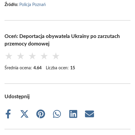
Źródło:
Policja Poznań
Oceń: Deportacja obywatela Ukrainy po zarzutach
przemocy domowej
★
★
★
★
★
Średnia ocena:
4.64
Liczba ocen:
15
Udostępnij
Share
Share
Share
Share
Share
Share
on
on
on
on
on
on
Facebook
X
Pinterest
WhatsApp
LinkedIn
Email
(Twitter)