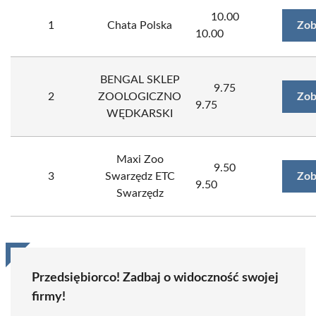
10.00
1
Chata Polska
Zob
10.00
BENGAL SKLEP
9.75
2
ZOOLOGICZNO
Zob
9.75
WĘDKARSKI
Maxi Zoo
9.50
3
Swarzędz ETC
Zob
9.50
Swarzędz
Przedsiębiorco! Zadbaj o widoczność swojej
firmy!