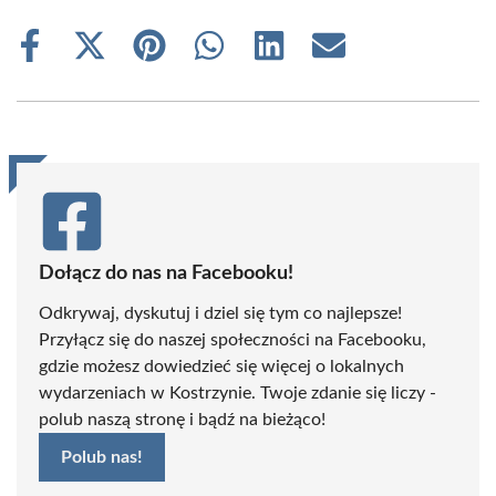
Share
Share
Share
Share
Share
Share
on
on
on
on
on
on
Facebook
X
Pinterest
WhatsApp
LinkedIn
Email
(Twitter)
Dołącz do nas na Facebooku!
Odkrywaj, dyskutuj i dziel się tym co najlepsze!
Przyłącz się do naszej społeczności na Facebooku,
gdzie możesz dowiedzieć się więcej o lokalnych
wydarzeniach w Kostrzynie. Twoje zdanie się liczy -
polub naszą stronę i bądź na bieżąco!
Polub nas!