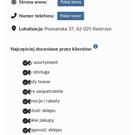
Strona www:
Pokaż stronę
Numer telefonu:
Pokaż numer
Lokalizacja:
Poznańska 37, 62-025 Kostrzyn
Najczęściej doceniane przez klientów:
duży asortyment
miła obsługa
świeży towar
dobre zaopatrzenie
promocje i rabaty
czystość sklepu
szybkie zakupy
dostępność sklepu