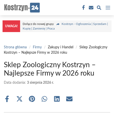
Przejdź
M
do
treści
Dołącz do nowej grupy
Kostrzyn - Ogłoszenia | Sprzedam |
UWAGA!
Kupię | Zamienię | Praca
Strona główna
/
Firmy
/
Zakupy i Handel
/
Sklep Zoologiczny
Kostrzyn – Najlepsze Firmy w 2026 roku
Sklep Zoologiczny Kostrzyn –
Najlepsze Firmy w 2026 roku
Data dodania:
3 sierpnia 2026 r.
Share
Share
Share
Share
Share
Share
on
on
on
on
on
on
Facebook
X
Pinterest
WhatsApp
LinkedIn
Email
(Twitter)