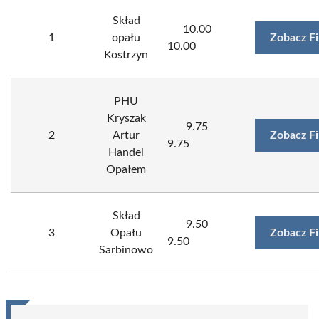
Skład
10.00
1
opału
Zobacz F
10.00
Kostrzyn
PHU
Kryszak
9.75
2
Artur
Zobacz F
9.75
Handel
Opałem
Skład
9.50
3
Opału
Zobacz F
9.50
Sarbinowo