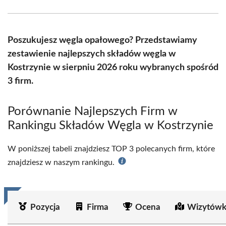
Facebook
X
Pinterest
WhatsApp
LinkedIn
Email
(Twitter)
Poszukujesz węgla opałowego? Przedstawiamy
zestawienie najlepszych składów węgla w
Kostrzynie w sierpniu 2026 roku wybranych spośród
3 firm.
Porównanie Najlepszych Firm w
Rankingu Składów Węgla w Kostrzynie
W poniższej tabeli znajdziesz TOP 3 polecanych firm, które
znajdziesz w naszym rankingu.
Pozycja
Firma
Ocena
Wizytówk