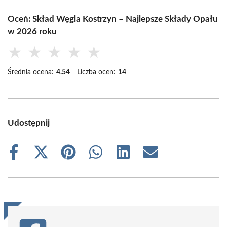
Oceń: Skład Węgla Kostrzyn – Najlepsze Składy Opału
w 2026 roku
★
★
★
★
★
Średnia ocena:
4.54
Liczba ocen:
14
Udostępnij
Share
Share
Share
Share
Share
Share
on
on
on
on
on
on
Facebook
X
Pinterest
WhatsApp
LinkedIn
Email
(Twitter)