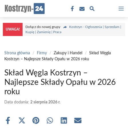
Przejdź
M
do
treści
Dołącz do nowej grupy
Kostrzyn - Ogłoszenia | Sprzedam |
UWAGA!
Kupię | Zamienię | Praca
Strona główna
/
Firmy
/
Zakupy i Handel
/
Skład Węgla
Kostrzyn – Najlepsze Składy Opału w 2026 roku
Skład Węgla Kostrzyn –
Najlepsze Składy Opału w 2026
roku
Data dodania:
2 sierpnia 2026 r.
Share
Share
Share
Share
Share
Share
on
on
on
on
on
on