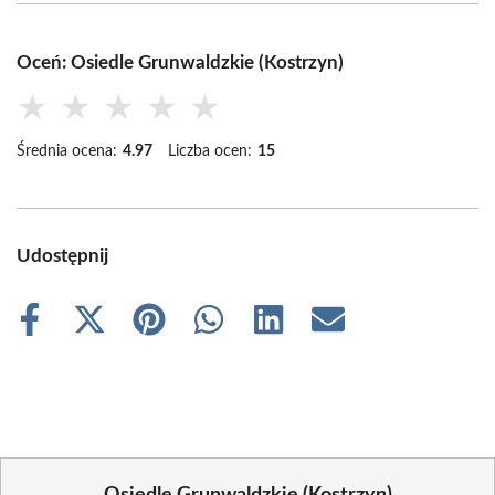
Oceń: Osiedle Grunwaldzkie (Kostrzyn)
★
★
★
★
★
Średnia ocena:
4.97
Liczba ocen:
15
Udostępnij
Share
Share
Share
Share
Share
Share
on
on
on
on
on
on
Facebook
X
Pinterest
WhatsApp
LinkedIn
Email
(Twitter)