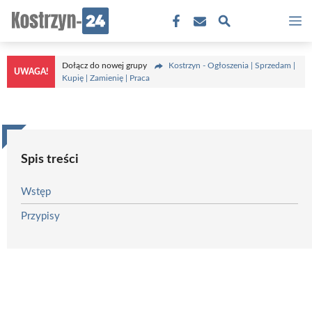
Przejdź
M
do
treści
Dołącz do nowej grupy
Kostrzyn - Ogłoszenia | Sprzedam |
UWAGA!
Kupię | Zamienię | Praca
Spis treści
Wstęp
Przypisy