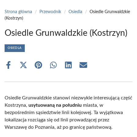
Strona główna
/
Przewodnik
/
Osiedla
/
Osiedle Grunwaldzkie
(Kostrzyn)
Osiedle Grunwaldzkie (Kostrzyn)
OSIEDLA
Share
Share
Share
Share
Share
Share
on
on
on
on
on
on
Facebook
X
Pinterest
WhatsApp
LinkedIn
Email
(Twitter)
Osiedle Grunwaldzkie stanowi niezwykle interesującą część
Kostrzyna,
usytuowaną na południu
miasta, w
bezpośrednim sąsiedztwie linii kolejowej. Ta wyjątkowa
lokalizacja rozciąga się od linii prowadzącej przez
Warszawę do Poznania, aż po granicę państwową.