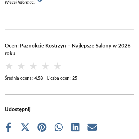
Więcej Informacji
Oceń: Paznokcie Kostrzyn – Najlepsze Salony w 2026
roku
★
★
★
★
★
Średnia ocena:
4.58
Liczba ocen:
25
Udostępnij
Share
Share
Share
Share
Share
Share
on
on
on
on
on
on