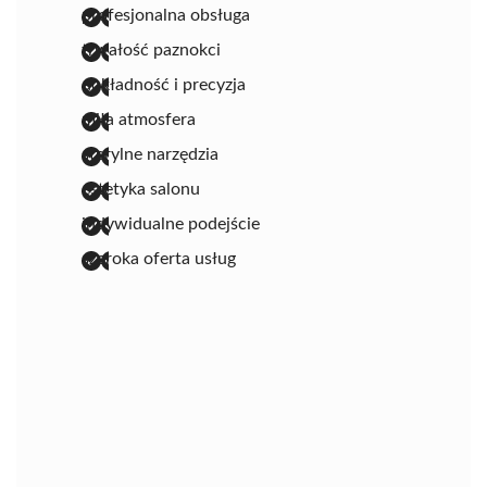
profesjonalna obsługa
trwałość paznokci
dokładność i precyzja
miła atmosfera
sterylne narzędzia
estetyka salonu
indywidualne podejście
szeroka oferta usług