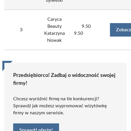
sylwetki
Caryca
Beauty
9.50
3
Zobacz
Katarzyna
9.50
Nowak
Przedsiębiorco! Zadbaj o widoczność swojej
firmy!
Chcesz wyróżnić firmę na tle konkurencji?
Sprawdź jak możesz wypromować wizytówkę
firmy w naszym serwisie.
Sprawdź ofertę!