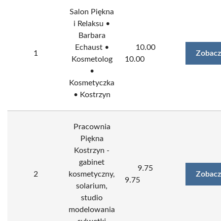
Salon Piękna
i Relaksu •
Barbara
Echaust •
10.00
1
Zobacz
Kosmetolog
10.00
•
Kosmetyczka
• Kostrzyn
Pracownia
Piękna
Kostrzyn -
gabinet
9.75
2
kosmetyczny,
Zobacz
9.75
solarium,
studio
modelowania