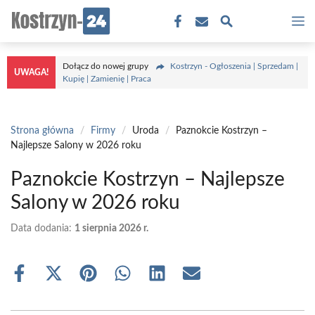
Przejdź
M
do
treści
Dołącz do nowej grupy
Kostrzyn - Ogłoszenia | Sprzedam |
UWAGA!
Kupię | Zamienię | Praca
Strona główna
/
Firmy
/
Uroda
/
Paznokcie Kostrzyn –
Najlepsze Salony w 2026 roku
Paznokcie Kostrzyn – Najlepsze
Salony w 2026 roku
Data dodania:
1 sierpnia 2026 r.
Share
Share
Share
Share
Share
Share
on
on
on
on
on
on
Facebook
X
Pinterest
WhatsApp
LinkedIn
Email
(Twitter)