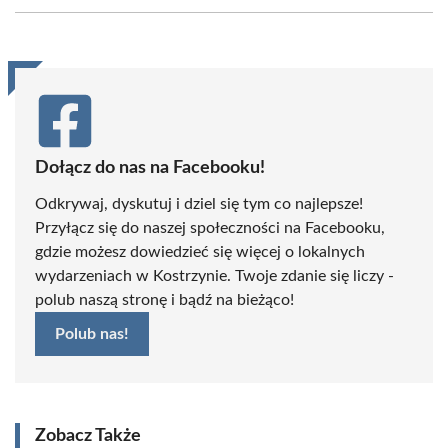
Facebook
X
Pinterest
WhatsApp
LinkedIn
Email
(Twitter)
Dołącz do nas na Facebooku!
Odkrywaj, dyskutuj i dziel się tym co najlepsze!
Przyłącz się do naszej społeczności na Facebooku,
gdzie możesz dowiedzieć się więcej o lokalnych
wydarzeniach w Kostrzynie. Twoje zdanie się liczy -
polub naszą stronę i bądź na bieżąco!
Polub nas!
Zobacz Także